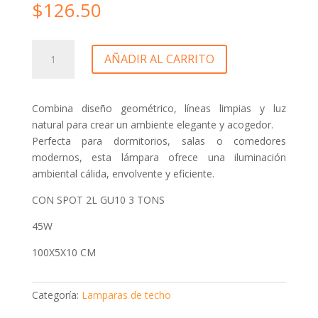
$
126.50
LAMPARA
AÑADIR AL CARRITO
DE
TUMBADO
LED
Combina diseño geométrico, líneas limpias y luz
FRANK
natural para crear un ambiente elegante y acogedor.
DE
Perfecta para dormitorios, salas o comedores
METAL
modernos, esta lámpara ofrece una iluminación
DORADO
ambiental cálida, envolvente y eficiente.
CON
SPOT
CON SPOT 2L GU10 3 TONS
2L
45W
-
K54586
100X5X10 CM
cantidad
Categoría:
Lamparas de techo