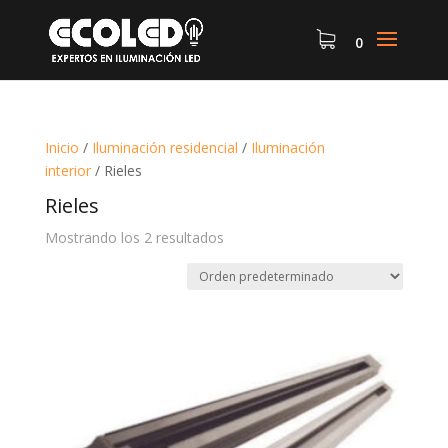
0
Inicio
/
Iluminación residencial
/
Iluminación
interior
/
Rieles
Rieles
Mostrando los 2 resultados