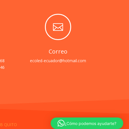

Correo
668
ecoled-ecuador@hotmail.com
946
¿Cómo podemos ayudarte?
B QUITO