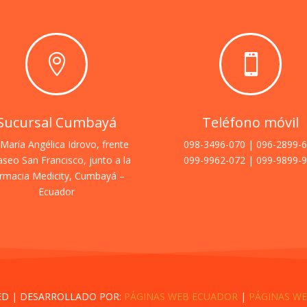


Sucursal Cumbayá
Teléfono móvil
 María Angélica Idrovo, frente
098-3496-070 | 096-2899-
aseo San Francisco, junto a la
099-9962-072 | 099-9899-
rmacia Medicity, Cumbayá –
Ecuador
ED | DESARROLLADO POR:
PÁGINAS WEB ECUADOR
|
PÁGINAS WE