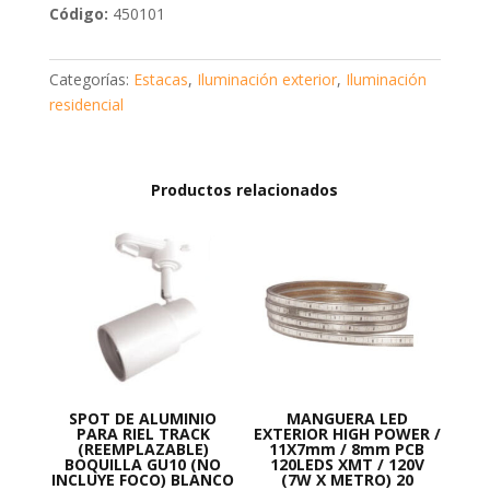
Código:
450101
W
110-
230V
Categorías:
Estacas
,
Iluminación exterior
,
Iluminación
3K
residencial
cantidad
Productos relacionados
SPOT DE ALUMINIO
MANGUERA LED
PARA RIEL TRACK
EXTERIOR HIGH POWER /
(REEMPLAZABLE)
11X7mm / 8mm PCB
BOQUILLA GU10 (NO
120LEDS XMT / 120V
INCLUYE FOCO) BLANCO
(7W X METRO) 20