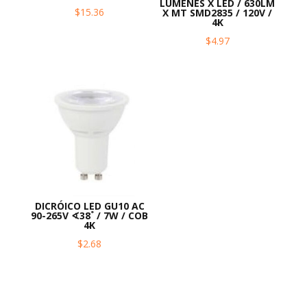
LUMENES X LED / 630LM
$
15.36
X MT SMD2835 / 120V /
4K
$
4.97
DICRÓICO LED GU10 AC
90-265V ∢38˚ / 7W / COB
4K
$
2.68