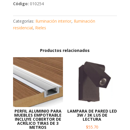
Código:
010254
TRACK
LIGHT
2MT
Categorías:
Iluminación interior
,
Iluminación
2
residencial
,
Rieles
VÍAS
NEGRO
cantidad
Productos relacionados
PERFIL ALUMINIO PARA
LAMPARA DE PARED LED
MUEBLES EMPOTRABLE
3W / 3K LUS DE
INCLUYE COBERTOR DE
LECTURA
ACRÍLICO TIRAS DE 3
$
55.70
METROS